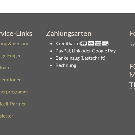
vice-Links
Zahlungsarten
F
ung & Versand
Kreditkarte
PayPal, Link oder Google Pay
ige Fragen
Bankeinzug (Lastschrift)
F
Rechnung
inare
M
erationen
nerprogramm
icell-Partner
letter